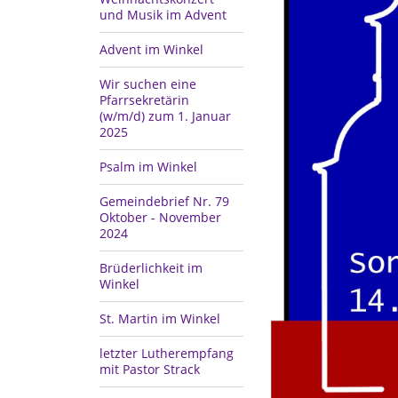
und Musik im Advent
Advent im Winkel
Wir suchen eine
Pfarrsekretärin
(w/m/d) zum 1. Januar
2025
Psalm im Winkel
Gemeindebrief Nr. 79
Oktober - November
2024
Brüderlichkeit im
Winkel
St. Martin im Winkel
letzter Lutherempfang
mit Pastor Strack