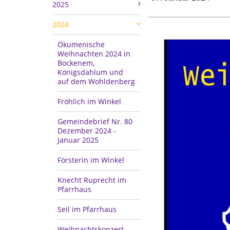
2025
2024
Ökumenische
Weihnachten 2024 in
Bockenem,
Königsdahlum und
auf dem Wohldenberg
Fröhlich im Winkel
Gemeindebrief Nr. 80
Dezember 2024 -
Januar 2025
Försterin im Winkel
Knecht Ruprecht im
Pfarrhaus
Seil im Pfarrhaus
Weihnachtskonzert