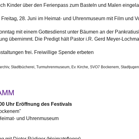
uch Kinder über den Ferienpass zum Basteln und Malen eingel
 Freitag, 28. Juni im Heimat- und Uhrenmuseum mit Film und V
onntag mit einem Gottesdienst unter Bäumen an der Pankratius
ung übernimmt. Die Predigt hält Pastor i.R. Gerd Meyer-Lochm
anstaltungen frei. Freiwillige Spende erbeten
tarchiv, Stadtbücherei, Turmuhrenmuseum, Ev. Kirche, SVO7 Bockenem, Stadtjuge
AMM
8.00 Uhr Eröffnung des Festivals
Bockenem"
m Heimat- und Uhrenmuseum
g mit Dieter Rüdiger (Heimatpfleger)