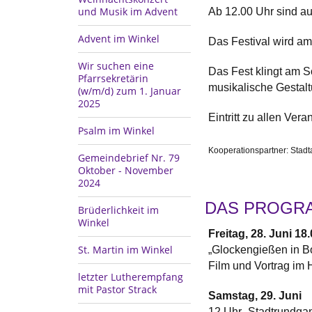
und Musik im Advent
Ab 12.00 Uhr sind a
Advent im Winkel
Das Festival wird am
Wir suchen eine
Das Fest klingt am S
Pfarrsekretärin
musikalische Gestalt
(w/m/d) zum 1. Januar
2025
Eintritt zu allen Ver
Psalm im Winkel
Kooperationspartner: Stad
Gemeindebrief Nr. 79
Oktober - November
2024
DAS PROGR
Brüderlichkeit im
Winkel
Freitag, 28. Juni 1
St. Martin im Winkel
„Glockengießen in 
Film und Vortrag i
letzter Lutherempfang
mit Pastor Strack
Samstag, 29. Juni
12 Uhr -Stadtrundgan