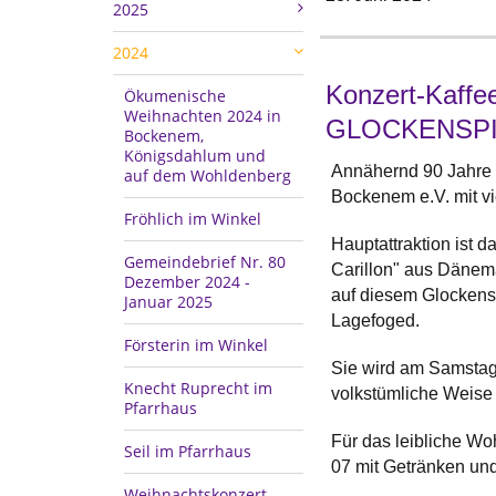
2025
2024
Konzert-Kaffe
Ökumenische
Weihnachten 2024 in
GLOCKENSPI
Bockenem,
Königsdahlum und
Annähernd 90 Jahre 
auf dem Wohldenberg
Bockenem e.V. mit v
Fröhlich im Winkel
Hauptattraktion ist 
Gemeindebrief Nr. 80
Carillon" aus Dänem
Dezember 2024 -
auf diesem Glockenspi
Januar 2025
Lagefoged.
Försterin im Winkel
Sie wird am Samstag,
Knecht Ruprecht im
volkstümliche Weise
Pfarrhaus
Für das leibliche Wo
Seil im Pfarrhaus
07 mit Getränken und
Weihnachtskonzert