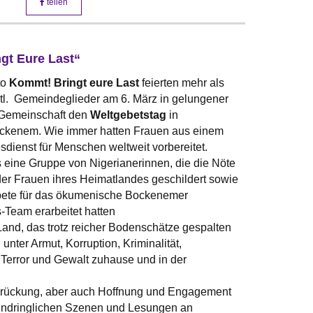
teilen
gt Eure Last“
to
Kommt! Bringt eure Last
feierten mehr als
vtl. Gemeindeglieder am 6. März in gelungener
Gemeinschaft den
Weltgebetstag
in
ckenem. Wie immer hatten Frauen aus einem
sdienst für Menschen weltweit vorbereitet.
 eine Gruppe von Nigerianerinnen, die die Nöte
er Frauen ihres Heimatlandes geschildert sowie
bete für das ökumenische Bockenemer
-Team erarbeitet hatten
 Land, das trotz reicher Bodenschätze gespalten
n unter Armut, Korruption, Kriminalität,
 Terror und Gewalt zuhause und in der
drückung, aber auch Hoffnung und Engagement
indringlichen Szenen und Lesungen an