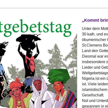
„Kommt brin
Unter dem Mot
30 kath. und e
ökumenischer 
St.Clemens Bo
Land den Gotte
Diesmal war es
insbesondere d
Lieder und Ge
Weltgebetstags
Nigeria ist ein
ist. Viele leide
islamistischem
Gesellschaft.
Not und Unter
gewannen in e