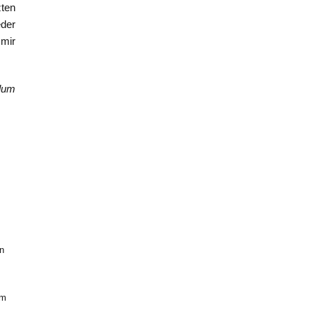
ten
eder
 mir
lum
n
um