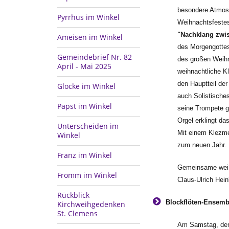
besondere Atmosp
Pyrrhus im Winkel
Weihnachtsfestes
"Nachklang zwi
Ameisen im Winkel
des Morgengotte
Gemeindebrief Nr. 82
des großen Weih
April - Mai 2025
weihnachtliche Kl
den Hauptteil de
Glocke im Winkel
auch Solistisches
Papst im Winkel
seine Trompete g
Orgel erklingt d
Unterscheiden im
Mit einem Klezme
Winkel
zum neuen Jahr.
Franz im Winkel
Gemeinsame weihna
Fromm im Winkel
Claus-Ulrich Hein
Rückblick
Blockflöten-Ensembl
Kirchweihgedenken
St. Clemens
Am Samstag, den 