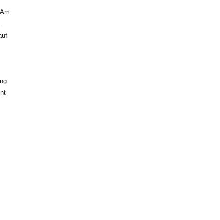
. Am
.
auf
ung
nt