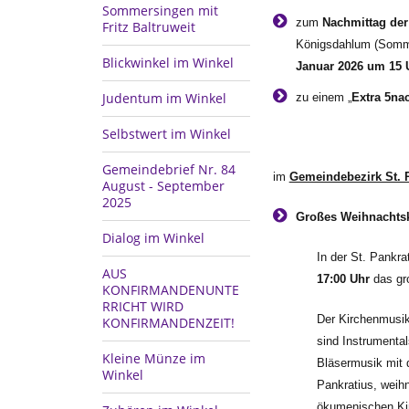
Sommersingen mit
zum
Nachmittag de
Fritz Baltruweit
Königsdahlum (Somme
Blickwinkel im Winkel
Januar 2026 um 15 
Judentum im Winkel
zu einem „
Extra 5na
Selbstwert im Winkel
Gemeindebrief Nr. 84
im
Gemeindebezirk St. 
August - September
2025
Großes Weihnachtsk
Dialog im Winkel
In der St. Pankr
AUS
17:00 Uhr
das gro
KONFIRMANDENUNTE
RRICHT WIRD
Der Kirchenmusik
KONFIRMANDENZEIT!
sind Instrumental
Kleine Münze im
Bläsermusik mit
Winkel
Pankratius, weihn
ökumenischen Ki