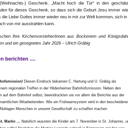
Weihnachts-) Geschenk. „Macht hoch die Tür“ in den geschätz
aden für dieses Geschenk, so dass sich die Geburt Jesu immer wi
 die Liebe Gottes immer wieder neu in mir zur Welt kommen, sich in
uch von mir ausstrahlen kann.
schen Ihre Kirchenvorsteher/innen aus Bockenem und Königsdah
en und ein gesegnetes Jahr 2026 – Ulrich Gräbig
 berichten ....
hofsmission!
Diesen Eindruck bekamen C. Hartung und U. Gräbig als
einem regionalen Treffen in der Hildesheimer Bahnhofsmission. Neben den
 auf dem Bahnhof selbst, beeindruckten sie vor allem die Berichte aus der
renamtlichen Mitarbeitenden. Wie ein Frühwarnsystem wird in den bescheidene
 Notlagen Menschen in unserer Gesellschaft zu schaffen machen
St. Martin …
Natürlich wussten die Kinder am 7. November in St. Johannis, 