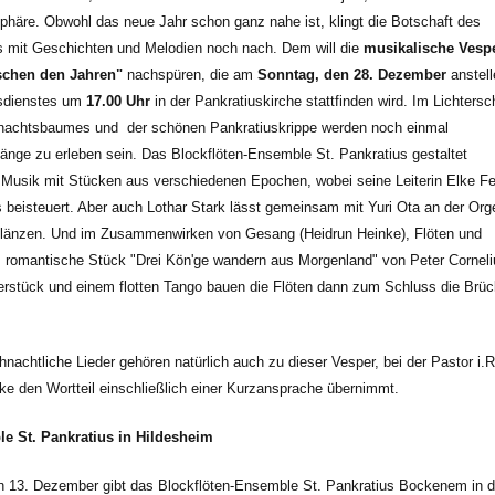
häre. Obwohl das neue Jahr schon ganz nahe ist, klingt die Botschaft des
 mit Geschichten und Melodien noch nach. Dem will die
musikalische Vesp
schen den Jahren"
nachspüren, die am
Sonntag, den 28.
Dezember
anstell
sdienstes um
17.00 Uhr
in der Pankratiuskirche stattfinden wird. Im Lichtersc
nachtsbaumes und der schönen Pankratiuskrippe werden noch einmal
änge zu erleben sein. Das Blockflöten-Ensemble St. Pankratius gestaltet
r Musik mit Stücken aus verschiedenen Epochen, wobei seine Leiterin Elke F
 beisteuert. Aber auch Lothar Stark lässt gemeinsam mit Yuri Ota an der Org
länzen. Und im Zusammenwirken von Gesang (Heidrun Heinke), Flöten und
as romantische Stück "Drei Kön'ge wandern aus Morgenland" von Peter Corneli
rstück und einem flotten Tango bauen die Flöten dann zum Schluss die Brü
chtliche Lieder gehören natürlich auch zu dieser Vesper, bei der Pastor i.R
ke den Wortteil einschließlich einer Kurzansprache übernimmt.
e St. Pankratius in Hildesheim
13. Dezember gibt das Blockflöten-Ensemble St. Pankratius Bockenem in d