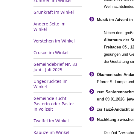
Zuhören im Winkel
Weihnachtslieder. 
Grünkraft im Winkel
Musik im Advent in
Andere Seite im
Winkel
Neben dem große
Altarraum der St
Verstehen im Winkel
Freitagen 05., 
Crusoe im Winkel
gesungen und Gesc
die Gestaltung s
Gemeindebrief Nr. 83
Juni - Juli 2025
Ökumenische Anda
Ungedrucktes im
Pfarrer S. Lampe und
Winkel
zum
Seniorennachm
Gemeinde sucht
und 09.01.2026, jew
Pastorin oder Pastor
in Vollzeit
zur
Taizé-Andacht
a
Nachklang zwischen
Zweifel im Winkel
Kapuze im Winkel
Die Zeit "zwisch