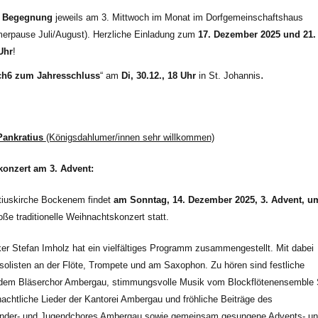
r Begegnung
jeweils am 3. Mittwoch im Monat im Dorfgemeinschaftshaus
rpause Juli/August). Herzliche Einladung zum
17. Dezember 2025 und 21.
Uhr
!
.
ch6 zum Jahresschluss
“ am
Di, 30.12., 18 Uhr
in St. Johannis
Pankratius
(Königsdahlumer/innen sehr willkommen)
onzert am 3. Advent:
atiuskirche Bockenem findet
am Sonntag, 14. Dezember 2025, 3. Advent, u
ße traditionelle Weihnachtskonzert statt.
er Stefan Imholz hat ein vielfältiges Programm zusammengestellt. Mit dabei
solisten an der Flöte, Trompete und am Saxophon. Zu hören sind festliche
 dem Bläserchor Ambergau, stimmungsvolle Musik vom Blockflötenensemble 
achtliche Lieder der Kantorei Ambergau und fröhliche Beiträge des
nder- und Jugendchores Ambergau sowie gemeinsam gesungene Advents- u