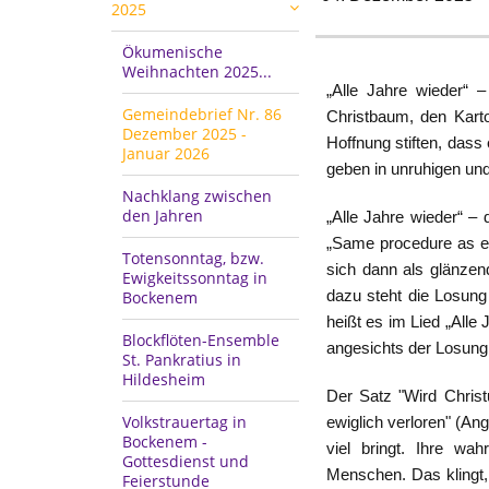
2025
Ökumenische
Weihnachten 2025...
„Alle Jahre wieder“ 
Gemeindebrief Nr. 86
Christbaum, den Karto
Dezember 2025 -
Hoffnung stiften, dass
Januar 2026
geben in unruhigen un
Nachklang zwischen
den Jahren
„Alle Jahre wieder“ –
„Same procedure as eve
Totensonntag, bzw.
sich dann als glänzen
Ewigkeitssonntag in
Bockenem
dazu steht die Losung 
heißt es im Lied „Alle
Blockflöten-Ensemble
angesichts der Losun
St. Pankratius in
Hildesheim
Der Satz "Wird Christ
Volkstrauertag in
ewiglich verloren" (Ang
Bockenem -
viel bringt. Ihre wa
Gottesdienst und
Menschen. Das klingt,
Feierstunde