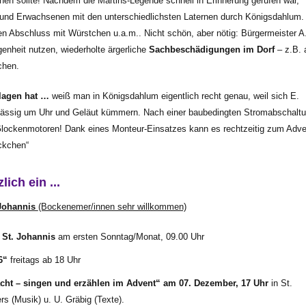
en sollte! Nachdem die Martins-Legende schnell in Erinnerung gerufen war,
 und Erwachsenen mit den unterschiedlichsten Laternen durch Königsdahlum
 Abschluss mit Würstchen u.a.m.. Nicht schön, aber nötig: Bürgermeister A
nheit nutzen, wiederholte ärgerliche
Sachbeschädigungen im Dorf
– z.B. 
chen.
hlagen hat …
weiß man in Königsdahlum eigentlich recht genau, weil sich E.
rlässig um Uhr und Geläut kümmern. Nach einer baubedingten Stromabschalt
 Glockenmotoren! Dank eines Monteur-Einsatzes kann es rechtzeitig zum Adve
ckchen“
lich ein ...
 Johannis
(Bockenemer/innen sehr willkommen)
n St. Johannis
am ersten Sonntag/Monat, 09.00 Uhr
6“
freitags ab 18 Uhr
cht – singen und erzählen im Advent“ am 07. Dezember, 17 Uhr
in St.
s (Musik) u. U. Gräbig (Texte).