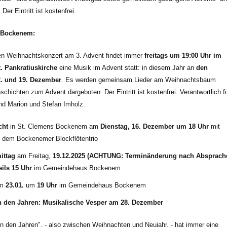
Der Eintritt ist kostenfrei.
 Bockenem:
n Weihnachtskonzert am 3. Advent findet immer
freitags um 19:00 Uhr im
. Pankratiuskirche
eine Musik im Advent statt: in diesem Jahr an
den
12. und 19. Dezember
. Es werden gemeinsam Lieder am Weihnachtsbaum
hichten zum Advent dargeboten. Der Eintritt ist kostenfrei. Verantwortlich f
ind Marion und Stefan Imholz.
cht
in St. Clemens Bockenem am
Dienstag, 16. Dezember um 18 Uhr
mit
 dem Bockenemer Blockflötentrio
ittag
am Freitag,
19.12.2025 (ACHTUNG: Terminänderung nach Absprach
eils 15 Uhr
im Gemeindehaus Bockenem
m
23.01.
um
19 Uhr
im Gemeindehaus Bockenem
 den Jahren: Musikalische Vesper am 28. Dezember
en den Jahren", - also zwischen Weihnachten und Neujahr, - hat immer eine