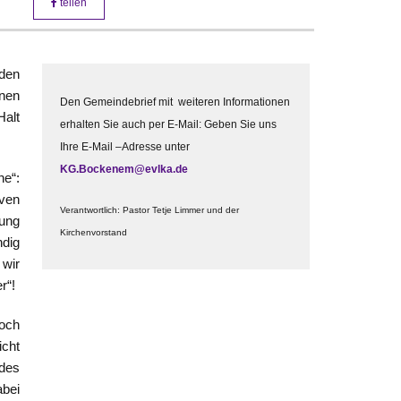
teilen
den
nnen
Den Gemeindebrief mit weiteren Informationen
Halt
erhalten Sie auch per E-Mail: Geben Sie uns
Ihre E-Mail –Adresse unter
KG.Bockenem@evlka.de
ne“:
rven
Verantwortlich: Pastor Tetje Limmer und der
nung
Kirchenvorstand
ndig
 wir
r“!
noch
icht
des
abei