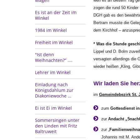
Magen
wen es an diesem Tag geh
zogen die rund 50 Kinder
Es ist an der Zeit im
DGH gab es den bewährten
Winkel
Bertram musste die Gelege
1984 im Winkel
dem Kirchhof – anzuspre
Freiheit im Winkel
* Was die Stunde gesc
Lippel und D. Bolm zuve
"Ist denn
versagten allerdings die
Weihnachten?“ ....
wieder heißen „Kling, Glö
Lehrer im Winkel
Wir laden Sie herz
Einladung nach
Königsdahlum zur
im
Gemeindebezirk St.
Diakoniewoche …
Ei ist Ei im Winkel
zum
Gottesdienst i
zur
Andacht „5nach
Sommersingen unter
den Linden mit Fritz
zur „
Familienweihna
Baltruweit
Johannis mit M. Ander