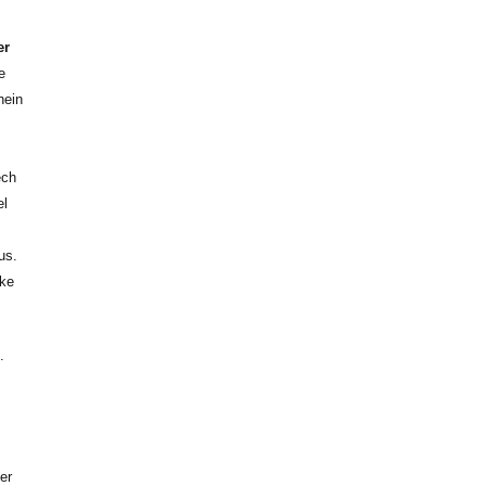
er
e
hein
ech
el
us.
cke
.
er