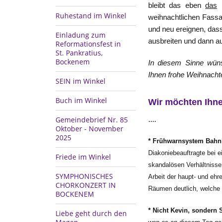
bleibt das eben
das
(
Ruhestand im Winkel
weihnachtlichen Fass
und neu ereignen, dass
Einladung zum
ausbreiten und dann a
Reformationsfest in
St. Pankratius,
Bockenem
In diesem Sinne wün
Ihnen frohe Weihnacht
SEIN im Winkel
Buch im Winkel
Wir möchten Ihnen
Gemeindebrief Nr. 85
....
Oktober - November
2025
* Frühwarnsystem Bahn
Diakoniebeauftragte bei 
Friede im Winkel
skandalösen Verhältnissen
SYMPHONISCHES
Arbeit der haupt- und eh
CHORKONZERT IN
Räumen deutlich, welche
BOCKENEM
* Nicht Kevin, sondern 
Liebe geht durch den