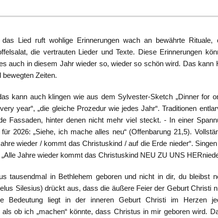
– das Lied ruft wohlige Erinnerungen wach an bewährte Rituale, 
ffelsalat, die vertrauten Lieder und Texte. Diese Erinnerungen kö
 es auch in diesem Jahr wieder so, wieder so schön wird. Das kann 
d bewegten Zeiten.
 das kann auch klingen wie aus dem Sylvester-Sketch „Dinner for o
ry year“, „die gleiche Prozedur wie jedes Jahr“. Traditionen entla
de Fassaden, hinter denen nicht mehr viel steckt. - In einer Span
für 2026: „Siehe, ich mache alles neu“ (Offenbarung 21,5). Vollstä
 Jahre wieder / kommt das Christuskind / auf die Erde nieder“. Singen
g „Alle Jahre wieder kommt das Christuskind NEU ZU UNS HERniede
us tausendmal in Bethlehem geboren und nicht in dir, du bleibst 
elus Silesius) drückt aus, dass die äußere Feier der Geburt Christi n
hre Bedeutung liegt in der inneren Geburt Christi im Herzen je
 als ob ich „machen“ könnte, dass Christus in mir geboren wird. D