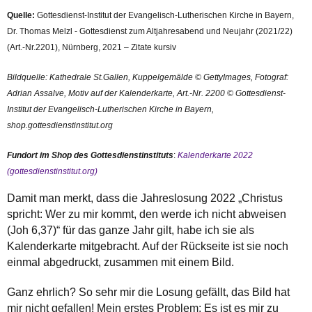
Quelle:
Gottesdienst-Institut der Evangelisch-Lutherischen Kirche in Bayern,
Dr. Thomas Melzl - Gottesdienst zum Altjahresabend und Neujahr (2021/22)
(Art.-Nr.2201), Nürnberg, 2021 – Zitate kursiv
Bildquelle
:
Kathedrale St.Gallen, Kuppelgemälde © GettyImages, Fotograf:
Adrian Assalve, Motiv auf der Kalenderkarte, Art.-Nr. 2200 © Gottesdienst-
Institut der Evangelisch-Lutherischen Kirche in Bayern,
shop.gottesdienstinstitut.org
Fundort im Shop des Gottesdienstinstituts
:
Kalenderkarte 2022
(gottesdienstinstitut.org)
Damit man merkt, dass die Jahreslosung 2022 „Christus
spricht: Wer zu mir kommt, den werde ich nicht abweisen
(Joh 6,37)“ für das ganze Jahr gilt, habe ich sie als
Kalenderkarte mitgebracht. Auf der Rückseite ist sie noch
einmal abgedruckt, zusammen mit einem Bild.
Ganz ehrlich? So sehr mir die Losung gefällt, das Bild hat
mir nicht gefallen! Mein erstes Problem: Es ist es mir zu