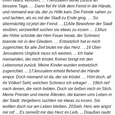
ihren Glanz verloren, … 7Jerusalem denkt zurück an
bessere Tage, … Dann fiel ihr Volk dem Feind in die Hände,
und niemand war da, der zu Hilfe kam. Die Feinde sahen zu
und lachten, als es mit der Stadt zu Ende ging. … So
übermächtig ist jetzt der Feind. …11Alle Bewohner der Stadt
seufzen, verzweifelt suchen sie etwas zu essen … 13Aus
der Höhe schickte der Herr Feuer herab, der Schmerz
brannte mir in den Gliedern. … Entsetzlich hat er mich
zugerichtet, für alle Zeit blutet mir das Herz. …16 Über
Jerusalems Unglück muss ich weinen, ... Ich habe
niemanden, der mich tröstet. Keiner bringt mir den
Lebensmut zurück. Meine Kinder wurden entsetzlich
zugerichtet. ... 17Jerusalem erhebt flehend die Hände
empor. Doch niemand ist da, der sie tröstet. … Hört doch, all
ihr Völker! Seht, welchen Schmerz ich ertrage! … 19Ich rief
nach denen, die mich liebten. Doch sie ließen mich im Stich.
Meine Priester und meine Ältesten, die kamen ums Leben in
der Stadt. Vergebens suchten sie etwas zu essen. Sie
wollten doch nur am Leben bleiben. 20Sieh, Herr, wie angst
mir ist! ... Es zerreißt mir das Herz im Leib, ... Draußen raubt