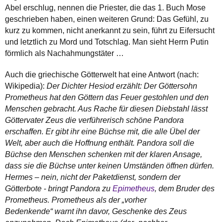
Abel erschlug, nennen die Priester, die das 1. Buch Mose
geschrieben haben, einen weiteren Grund: Das Gefühl, zu
kurz zu kommen, nicht anerkannt zu sein, führt zu Eifersucht
und letztlich zu Mord und Totschlag. Man sieht Herrn Putin
förmlich als Nachahmungstäter …
Auch die griechische Götterwelt hat eine Antwort (nach:
Wikipedia):
Der Dichter Hesiod erzählt: Der Göttersohn
Prometheus hat den Göttern das Feuer gestohlen und den
Menschen gebracht. Aus Rache für diesen Diebstahl lässt
Göttervater Zeus die verführerisch schöne Pandora
erschaffen. Er gibt ihr eine Büchse mit, die alle Übel der
Welt, aber auch die Hoffnung enthält. Pandora soll die
Büchse den Menschen schenken mit der klaren Ansage,
dass sie die Büchse unter keinen Umständen öffnen dürfen.
Hermes – nein, nicht der Paketdienst, sondern der
Götterbote - bringt Pandora zu
Epimetheus
, dem Bruder des
Prometheus. Prometheus als der „vorher
Bedenkende“ warnt ihn davor, Geschenke des Zeus