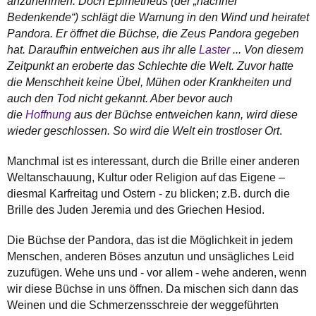
anzunehmen. Doch Epimetheus (der „nachher
Bedenkende“) schlägt die Warnung in den Wind und heiratet
Pandora. Er öffnet die Büchse, die Zeus Pandora gegeben
hat. Daraufhin entweichen aus ihr alle
Laster
... Von diesem
Zeitpunkt an eroberte das Schlechte die Welt. Zuvor hatte
die Menschheit keine Übel, Mühen oder Krankheiten und
auch den Tod nicht gekannt. Aber bevor auch
die
Hoffnung
aus der Büchse entweichen kann, wird diese
wieder geschlossen. So wird die Welt ein trostloser Ort
.
Manchmal ist es interessant, durch die Brille einer anderen
Weltanschauung, Kultur oder Religion auf das Eigene –
diesmal Karfreitag und Ostern - zu blicken; z.B. durch die
Brille des Juden Jeremia und des Griechen Hesiod.
Die Büchse der Pandora, das ist die Möglichkeit in jedem
Menschen, anderen Böses anzutun und unsägliches Leid
zuzufügen. Wehe uns und - vor allem - wehe anderen, wenn
wir diese Büchse in uns öffnen. Da mischen sich dann das
Weinen und die Schmerzensschreie der weggeführten