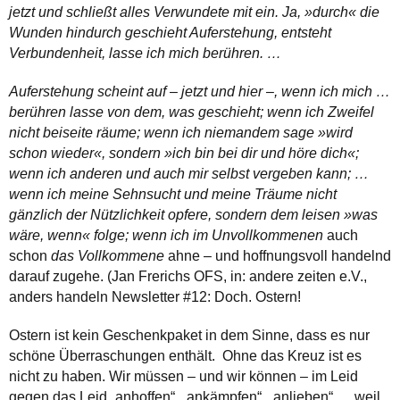
jetzt und schließt alles Verwundete mit ein. Ja, »durch« die
Wunden hindurch geschieht Auferstehung, entsteht
Verbundenheit, lasse ich mich berühren. …
Auferstehung scheint auf – jetzt und hier –, wenn ich mich …
berühren lasse von dem, was geschieht; wenn ich Zweifel
nicht beiseite räume; wenn ich niemandem sage »wird
schon wieder«, sondern »ich bin bei dir und höre dich«;
wenn ich anderen und auch mir selbst vergeben kann; …
wenn ich meine Sehnsucht und meine Träume nicht
gänzlich der Nützlichkeit opfere, sondern dem leisen »was
wäre, wenn« folge; wenn ich im Unvollkommenen
auch
schon
das Vollkommene
ahne – und hoffnungsvoll handelnd
darauf zugehe. (Jan Frerichs OFS, in: andere zeiten e.V.,
anders handeln Newsletter #12: Doch. Ostern!
Ostern ist kein Geschenkpaket in dem Sinne, dass es nur
schöne Überraschungen enthält. Ohne das Kreuz ist es
nicht zu haben. Wir müssen – und wir können – im Leid
gegen das Leid „anhoffen“, „ankämpfen“, „anlieben“ … weil