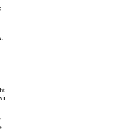
s
n.
ht
wir
r
e