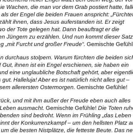
ie Wachen, die man vor dem Grab postiert hatte, fal
 als der Engel die beiden Frauen anspricht: „Fürchte
rzählt ihnen, dass Jesus auferstanden ist. Er zeigt
 wo der Tote gelegen hat. Dann beauftragt er die
den Jüngern zu erzählen. Und nun kommt dieser Satz
g „mit Furcht und großer Freude“.
Gemischte Gefühl
 durchaus stolpern. Warum fürchten die beiden sic
 Gut, ihnen ist ein Engel erschienen, sie haben ein
nd eine unglaubliche Botschaft gehört, aber eigentl
s gut. Halleluja! Aber es ist natürlich nicht alles gut –
esem allerersten Ostermorgen.
Gemischte Gefühle!
rück, und mit ihm außer der Freude eben auch alles
 Leben ausmacht.
Gemischte Gefühle!
Die Toten ru
Lebenden sind bedroht. Wenn im Frühling „das Leben
ginnt der Konkurrenzkampf – um den hellsten Platz a
m die besten Nistplätze, die fetteste Beute. Das n