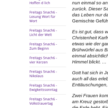
nun einmal so an
Hoffen d lich
zurück. Dieser Sa
Freitags 5nach6 -
das Leben nur da
Losung Wort für
Gemischte Gefüh
Wort
Freitags 5nach6 -
Es ist gut, dass w
Licht der Welt
Christenheit Karfr
etwas wie der ga
Freitags 5nach6 -
Zum Beginn
Brühwürfel aus Bi
einmal absichtli
Freitags 5nach6 -
Himmel blickt. …
vier Kerzen
Freitags 5nach6 -
Gott hat sich in
Nikolaus
auch all das erl
Enttäuschungen, 
Freitags 5nach6 -
Ewigkeitssonntag
Zwei Frauen kom
Freitags 5nach6 -
am Kreuz gestorb
Volkstrauertag
die Erde bebt. Ei