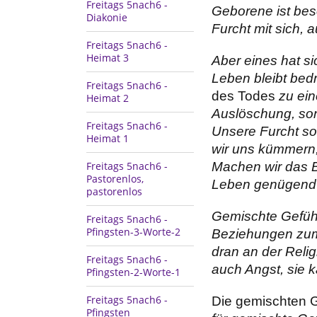
Freitags 5nach6 -
Geborene ist bes
Diakonie
Furcht mit sich, 
Freitags 5nach6 -
Heimat 3
Aber eines hat si
Leben bleibt bedr
Freitags 5nach6 -
des Todes
zu ein
Heimat 2
Auslöschung, son
Freitags 5nach6 -
Unsere Furcht s
Heimat 1
wir uns kümmern,
Freitags 5nach6 -
Machen wir das B
Pastorenlos,
Leben genügend G
pastorenlos
Gemischte Gefühl
Freitags 5nach6 -
Pfingsten-3-Worte-2
Beziehungen zum
dran an der Relig
Freitags 5nach6 -
auch Angst, sie 
Pfingsten-2-Worte-1
Freitags 5nach6 -
Die gemischten G
Pfingsten