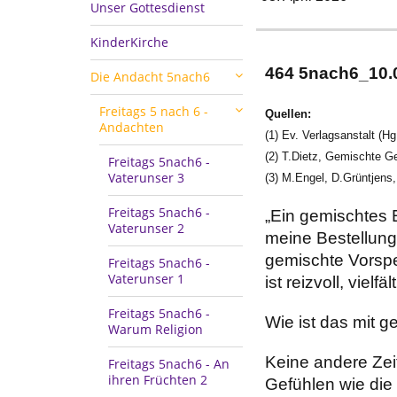
Unser Gottesdienst
KinderKirche
464 5nach6_
Die Andacht 5nach6
Freitags 5 nach 6 -
Quellen:
Andachten
(1) Ev. Verlagsanstalt (H
(2) T.Dietz, Gemischte Ge
Freitags 5nach6 -
Vaterunser 3
(3) M.Engel, D.Grüntjens
Freitags 5nach6 -
„Ein gemischtes E
Vaterunser 2
meine Bestellung
gemischte Vorspe
Freitags 5nach6 -
Vaterunser 1
ist reizvoll, vielfä
Freitags 5nach6 -
Wie ist das mit 
Warum Religion
Keine andere Zeit
Freitags 5nach6 - An
ihren Früchten 2
Gefühlen wie die 