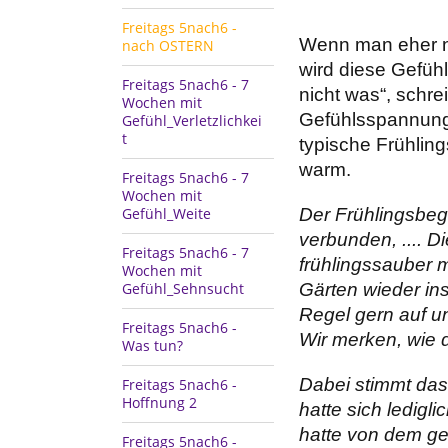
Freitags 5nach6 -
Wenn man eher ne
nach OSTERN
wird diese Gefühl
Freitags 5nach6 - 7
nicht was“, schr
Wochen mit
Gefühlsspannung 
Gefühl_Verletzlichkei
t
typische Frühlin
warm.
Freitags 5nach6 - 7
Wochen mit
Gefühl_Weite
Der Frühlingsbegi
verbunden, .... 
Freitags 5nach6 - 7
frühlingssauber 
Wochen mit
Gefühl_Sehnsucht
Gärten wieder in
Regel gern auf un
Freitags 5nach6 -
Wir merken, wie 
Was tun?
Dabei stimmt das 
Freitags 5nach6 -
Hoffnung 2
hatte sich ledigl
hatte von dem ge
Freitags 5nach6 -