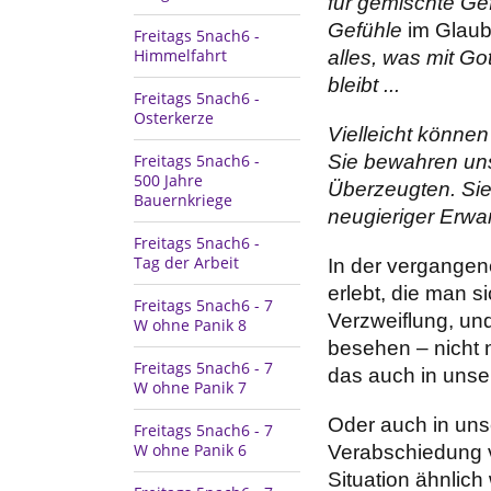
für gemischte Ge
Gefühle
im Glau
Freitags 5nach6 -
Himmelfahrt
alles, was mit Go
bleibt ...
Freitags 5nach6 -
Osterkerze
Vielleicht könne
Freitags 5nach6 -
Sie bewahren un
500 Jahre
Überzeugten. Sie
Bauernkriege
neugieriger Erwa
Freitags 5nach6 -
Tag der Arbeit
In der vergangen
erlebt, die man s
Freitags 5nach6 - 7
Verzweiflung, und
W ohne Panik 8
besehen – nicht n
Freitags 5nach6 - 7
das auch in unse
W ohne Panik 7
Oder auch in uns
Freitags 5nach6 - 7
W ohne Panik 6
Verabschiedung vo
Situation ähnlich