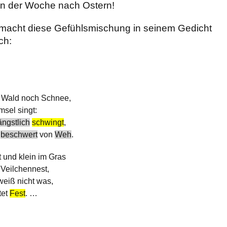
 in der Woche nach Ostern!
acht diese Gefühlsmischung in seinem Gedicht
ch:
 Wald noch Schnee,
msel singt:
ängstlich
schwingt
,
,
beschwert
von
Weh
.
 und klein im Gras
Veilchennest,
weiß nicht was,
tet
Fest
. …