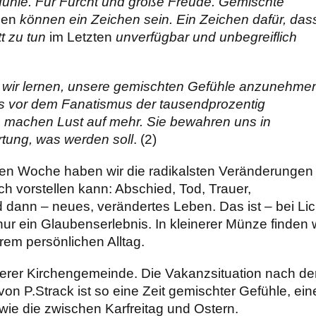
fühle. Für Furcht und große Freude. Gemischte
ben
können ein Zeichen sein. Ein Zeichen dafür, das
tt zu tun
im Letzten
unverfügbar und unbegreiflich
n wir lernen, unsere gemischten Gefühle anzunehme
s vor dem Fanatismus der tausendprozentig
 machen Lust auf mehr. Sie bewahren uns in
rtung, was werden soll
. (2)
en Woche haben wir die radikalsten Veränderungen
ich vorstellen kann: Abschied, Tod, Trauer,
 dann – neues, verändertes Leben. Das ist – bei Lic
ur ein Glaubenserlebnis. In kleinerer Münze finden 
rem persönlichen Alltag.
erer Kirchengemeinde. Die Vakanzsituation nach de
n P.Strack ist so eine Zeit gemischter Gefühle, ein
 wie die zwischen Karfreitag und Ostern.