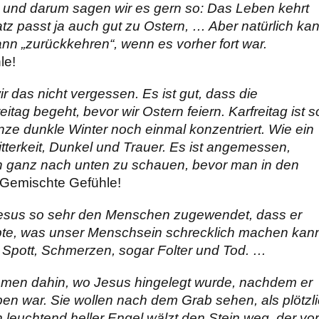
 und darum sagen wir es gern so: Das Leben kehrt
tz passt ja auch gut zu Ostern, … Aber natürlich ka
nn „zurückkehren“, wenn es vorher fort war.
le!
ir das nicht vergessen. Es ist gut, dass die
eitag begeht, bevor wir Ostern feiern. Karfreitag ist s
nze dunkle Winter noch einmal konzentriert. Wie ein
tterkeit, Dunkel und Trauer. Es ist angemessen,
ch ganz nach unten zu schauen, bevor man in den
Gemischte Gefühle!
 Jesus so sehr den Menschen zugewendet, dass er
ebte, was unser Menschsein schrecklich machen kan
Spott, Schmerzen, sogar Folter und Tod. …
men dahin, wo Jesus hingelegt wurde, nachdem er
en war. Sie wollen nach dem Grab sehen, als plötzl
n leuchtend heller Engel wälzt den Stein weg, der vor