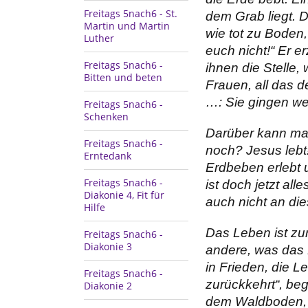
Freitags 5nach6 - St.
dem Grab liegt. D
Martin und Martin
wie tot zu Boden,
Luther
euch nicht!“ Er e
Freitags 5nach6 -
ihnen die Stelle,
Bitten und beten
Frauen, all das 
…: Sie gingen we
Freitags 5nach6 -
Schenken
Darüber kann man
Freitags 5nach6 -
noch? Jesus lebt!
Erntedank
Erdbeben erlebt u
Freitags 5nach6 -
ist doch jetzt alle
Diakonie 4, Fit für
auch nicht an di
Hilfe
Das Leben ist zu
Freitags 5nach6 -
Diakonie 3
andere, was das
in Frieden, die 
Freitags 5nach6 -
zurückkehrt“, be
Diakonie 2
dem Waldboden, u