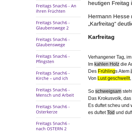
heutigen Freitag
Freitags 5nach6 - An
ihren Früchten
Hermann Hesse m
Freitags 5nach6 -
„Karfreitag“ deutli
Glaubenswege 2
Karfreitag
Freitags 5nach6 -
Glaubenswege
Freitags 5nach6 -
Verhangener Tag, im
Pfingsten
Im
kahlen Holz
die A
Des
Frühling
s Atem
Freitags 5nach6 -
Kirche – und ich
Von
Lust geschwellt
Freitags 5nach6 -
So
schweigsam
steht
Mensch und Arbeit
Das Krokusvolk, das 
Es duftet scheu und 
Freitags 5nach6 -
Osterkerze
es duftet
Tod
und duf
Freitags 5nach6 -
nach OSTERN 2